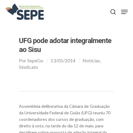
Aperte Enter para procurar ou ESC para fechar
UFG pode adotar integralmente
ao Sisu
Por
SepeGo
13/05/2014
Notícias
,
Sindicato
Assembleia deliberativa da Câmara de Graduação
da Universidade Federal de Goiás (UFG) reuniu 70
coordenadores dos cursos de graduação, com
direito à voto, na tarde do dia 12 de maio, para
decidirem sobre proposta de adesão integral da