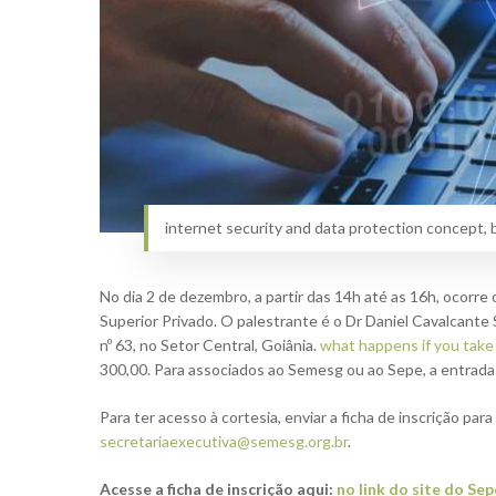
internet security and data protection concept, 
No dia 2 de dezembro, a partir das 14h até as 16h, ocorr
Superior Privado. O palestrante é o Dr Daniel Cavalcante
nº 63, no Setor Central, Goiânia.
what happens if you take
300,00. Para associados ao Semesg ou ao Sepe, a entrada 
Para ter acesso à cortesia, enviar a ficha de inscrição para
secretariaexecutiva@semesg.org.br
.
Acesse a ficha de inscrição aqui:
no link do site do Sep