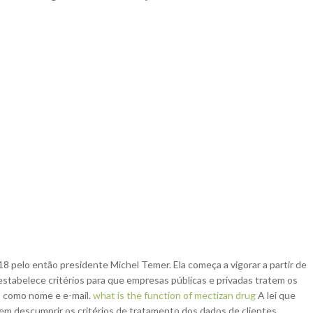
8 pelo então presidente Michel Temer. Ela começa a vigorar a partir de
tabelece critérios para que empresas públicas e privadas tratem os
s como nome e e-mail.
what is the function of mectizan drug
A lei que
em descumprir os critérios de tratamento dos dados de clientes.