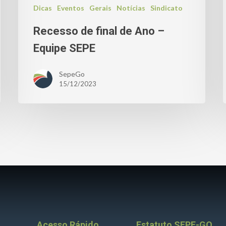
Dicas
Eventos
Gerais
Notícias
Sindicato
Recesso de final de Ano –
Equipe SEPE
SepeGo
15/12/2023
Acesso Rápido
Estatuto SEPE-GO