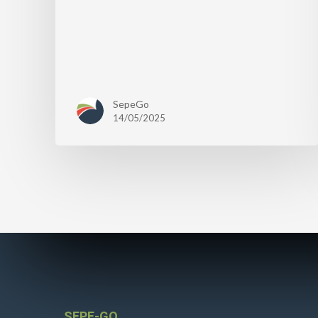
SepeGo
14/05/2025
SEPE-GO