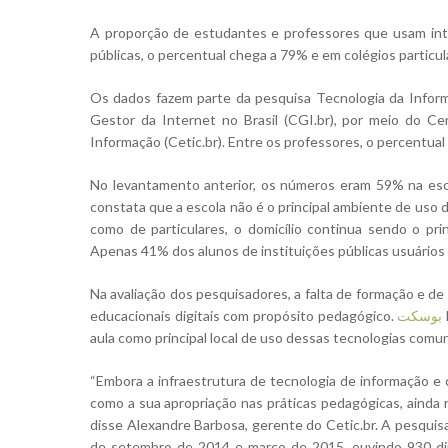
A proporção de estudantes e professores que usam inte
públicas, o percentual chega a 79% e em colégios particul
Os dados fazem parte da pesquisa Tecnologia da Infor
Gestor da Internet no Brasil (CGI.br), por meio do C
Informação (Cetic.br). Entre os professores, o percentua
No levantamento anterior, os números eram 59% na escol
Aperte Enter para procurar ou ESC para fechar
constata que a escola não é o principal ambiente de uso 
como de particulares, o domicílio continua sendo o pr
Apenas 41% dos alunos de instituições públicas usuários 
Na avaliação dos pesquisadores, a falta de formação e de 
educacionais digitais com propósito pedagógico.
بوسكت
aula como principal local de uso dessas tecnologias com
“Embora a infraestrutura de tecnologia de informação e 
como a sua apropriação nas práticas pedagógicas, ainda r
disse Alexandre Barbosa, gerente do Cetic.br. A pesquisa
de setembro de 2014 e março de 2015, ouvindo 930 dir