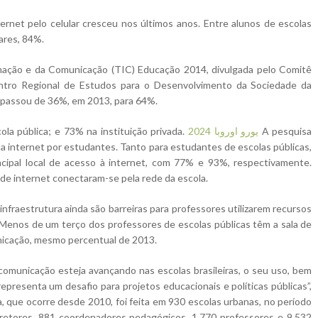
rnet pelo celular cresceu nos últimos anos. Entre alunos de escolas
ares, 84%.
mação e da Comunicação (TIC) Educação 2014, divulgada pelo Comitê
entro Regional de Estudos para o Desenvolvimento da Sociedade da
l passou de 36%, em 2013, para 64%.
a pública; e 73% na instituição privada.
يورو اوروبا 2024
A pesquisa
da internet por estudantes. Tanto para estudantes de escolas públicas,
incipal local de acesso à internet, com 77% e 93%, respectivamente.
de internet conectaram-se pela rede da escola.
infraestrutura ainda são barreiras para professores utilizarem recursos
Menos de um terço dos professores de escolas públicas têm a sala de
unicação, mesmo percentual de 2013.
comunicação esteja avançando nas escolas brasileiras, o seu uso, bem
epresenta um desafio para projetos educacionais e políticas públicas”,
, que ocorre desde 2010, foi feita em 930 escolas urbanas, no período
etores, 881 coordenadores pedagógicos, 1.770 professores e 9.532