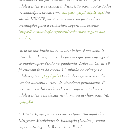
adolescentes, e se coloca à disposição para apoiar todos
os municípios brasileiros.
لعبة طاولة الزهر محبوسة
No
site do UNICEF, há uma página com protocolos e
orientações para a reabertura segura das escolas
(
https://www.unicef.org/brazil/reabertura-segura-das-
escolas
).
Além de dar início ao novo ano letivo, é essencial ir
atrás de cada menina, cada menino que não conseguiu
se manter aprendendo na pandemia. Antes da Covid-19,
já estavam fora da escola 1,5 milhão de crianças e
adolescentes.
تعليم كونكر
Cada dia sem esse vínculo
escolar aumenta o risco de abandono permanente. É
preciso ir em busca de todas as crianças e todos os
adolescentes, sem deixar nenhuma ou nenhum para trás.
الكرابس
O UNICEF, em parceria com a União Nacional dos
Dirigentes Municipais de Educação (Undime), conta
com a estratégia de Busca Ativa Escolar