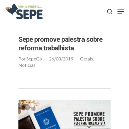
Aperte Enter para procurar ou ESC para fechar
Sepe promove palestra sobre
reforma trabalhista
Por
SepeGo
26/08/2019
Gerais
,
Notícias