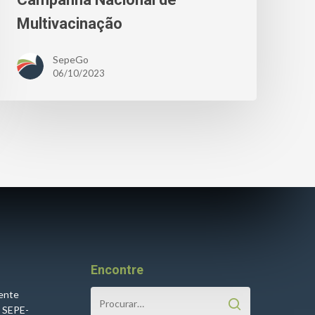
Multivacinação
SepeGo
06/10/2023
Encontre
cente
o SEPE-