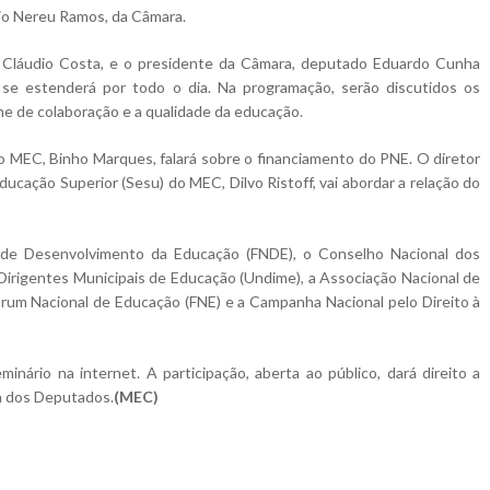
rio Nereu Ramos, da Câmara.
iz Cláudio Costa, e o presidente da Câmara, deputado Eduardo Cunha
e se estenderá por todo o dia. Na programação, serão discutidos os
e de colaboração e a qualidade da educação.
o MEC, Binho Marques, falará sobre o financiamento do PNE. O diretor
ucação Superior (Sesu) do MEC, Dilvo Ristoff, vai abordar a relação do
 de Desenvolvimento da Educação (FNDE), o Conselho Nacional dos
Dirigentes Municipais de Educação (Undime), a Associação Nacional de
rum Nacional de Educação (FNE) e a Campanha Nacional pelo Direito à
inário na internet. A participação, aberta ao público, dará direito a
a dos Deputados.
(MEC)