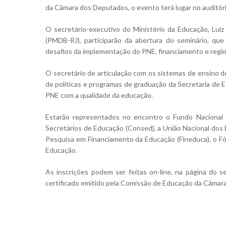
da Câmara dos Deputados, o evento terá lugar no auditó
O secretário-executivo do Ministério da Educação, Lu
(PMDB-RJ), participarão da abertura do seminário, qu
desafios da implementação do PNE, financiamento e regim
O secretário de articulação com os sistemas de ensino d
de políticas e programas de graduação da Secretaria de Ed
Aperte Enter para procurar ou ESC para fechar
PNE com a qualidade da educação.
Estarão representados no encontro o Fundo Nacional
Secretários de Educação (Consed), a União Nacional dos 
Pesquisa em Financiamento da Educação (Fineduca), o Fó
Educação.
As inscrições podem ser feitas on-line, na página do sem
certificado emitido pela Comissão de Educação da Câmar