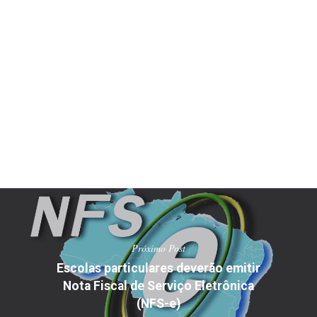
Próximo Post
Escolas particulares deverão emitir
Nota Fiscal de Serviço Eletrônica
(NFS-e)