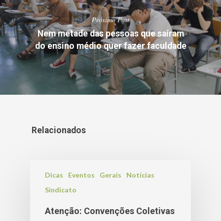
Próximo Post
Nem metade das pessoas que saíram
do ensino médio quer fazer faculdade
Relacionados
Dicas
Eventos
Gerais
Notícias
Sindicato
Atenção: Convenções Coletivas