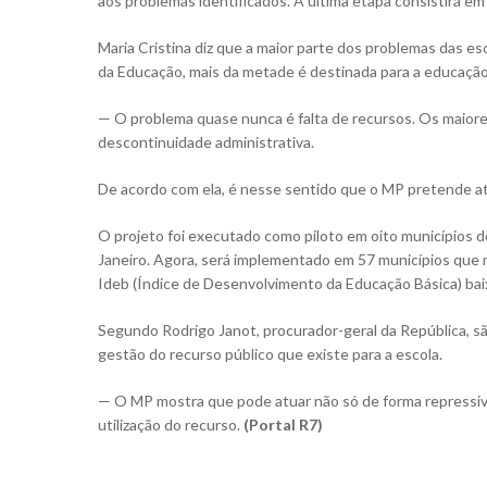
aos problemas identificados. A última etapa consistirá e
Maria Cristina diz que a maior parte dos problemas das e
da Educação, mais da metade é destinada para a educação
— O problema quase nunca é falta de recursos. Os maiores
descontinuidade administrativa.
De acordo com ela, é nesse sentido que o MP pretende at
O projeto foi executado como piloto em oito municípios d
Janeiro. Agora, será implementado em 57 municípios que m
Ideb (Índice de Desenvolvimento da Educação Básica) bai
Segundo Rodrigo Janot, procurador-geral da República, s
gestão do recurso público que existe para a escola.
— O MP mostra que pode atuar não só de forma repressiva,
utilização do recurso.
(Portal R7)