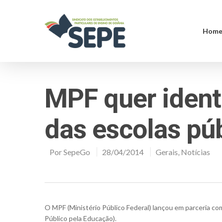
Hom
MPF quer ident
das escolas púb
Por
SepeGo
28/04/2014
Gerais
,
Notícias
O MPF (Ministério Público Federal) lançou em parceria co
Público pela Educação).