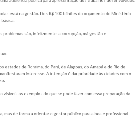
m uma audiência pública para apresentação dos trabalhos desenvolvidos.
scolas está na gestão. Dos R$ 100 bilhões do orçamento do Ministério
 básica.
 problemas são, infelizmente, a corrupção, má gestão e
uar.
os estados de Roraima, do Pará, de Alagoas, do Amapá e do Rio de
anifestaram interesse. A intenção é dar prioridade às cidades com o
xo.
ão visíveis os exemplos do que se pode fazer com essa preparação da
 mas de forma a orientar o gestor público para a boa e profissional