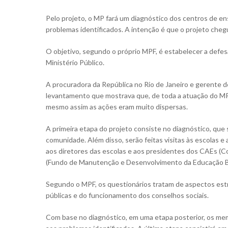
Pelo projeto, o MP fará um diagnóstico dos centros de e
problemas identificados. A intenção é que o projeto chegu
O objetivo, segundo o próprio MPF, é estabelecer a defe
Ministério Público.
A procuradora da República no Rio de Janeiro e gerente d
Aperte Enter para procurar ou ESC para fechar
levantamento que mostrava que, de toda a atuação do MP
mesmo assim as ações eram muito dispersas.
A primeira etapa do projeto consiste no diagnóstico, que 
comunidade. Além disso, serão feitas visitas às escolas e
aos diretores das escolas e aos presidentes dos CAEs 
(Fundo de Manutenção e Desenvolvimento da Educação Bás
Segundo o MPF, os questionários tratam de aspectos estrut
públicas e do funcionamento dos conselhos sociais.
Com base no diagnóstico, em uma etapa posterior, os m