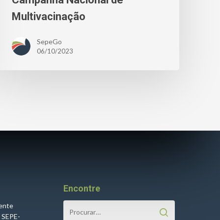
Multivacinação
SepeGo
06/10/2023
Encontre
cente
o SEPE-