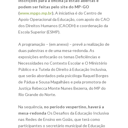
inscrições para a oficina já estão abertas e
podem ser feitas pelo site do MP-GO
(
www.mpgo.mp.br
).
A iniciativa é do Centro de
Apoio Operacional da Educação, com apoio do CAO
dos Direitos Humanos (CAODH) e coordenação da
Escola Superior (ESMP).
A programação – (em anexo) – prevê a realização de
duas palestras e de uma mesa-redonda. As
exposições enfocarão os temas Deficiências e
Necessidades no Contexto Escolar e O Ministério
Público e a Tutela do Direito à Educação Inclusiva,
que serão abordados pela psicóloga Raquel Borges
de Pádua e Sousa Magalhães e pela promotora de
Justiça Rebecca Monte Nunes Bezerra, do MP do
Rio Grande do Norte.
Na sequência,
no período vespertino, haverá a
mesa-redonda
Os Desafios da Educação Inclusiva
nas Redes de Ensino em Goiás, que terá como
participantes o secretário municipal de Educação