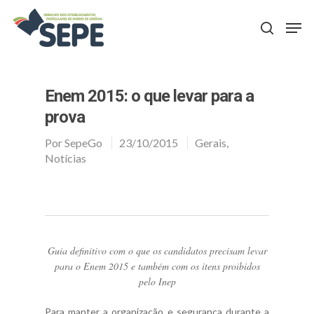
Aperte Enter para procurar ou ESC para fechar
Enem 2015: o que levar para a
prova
Por
SepeGo
23/10/2015
Gerais
,
Notícias
Guia definitivo com o que os candidatos precisam levar
para o Enem 2015 e também com os itens proibidos
pelo Inep
Para manter a organização e segurança durante a