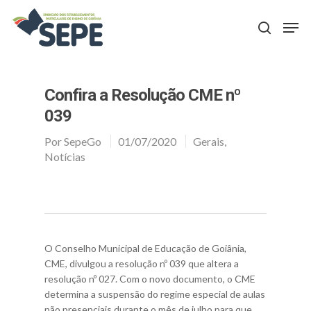
Aperte Enter para procurar ou ESC para fechar
Confira a Resolução CME nº
039
Por
SepeGo
01/07/2020
Gerais
,
Notícias
O Conselho Municipal de Educação de Goiânia,
CME, divulgou a resolução nº 039 que altera a
resolução nº 027. Com o novo documento, o CME
determina a suspensão do regime especial de aulas
não presenciais durante o mês de julho para que