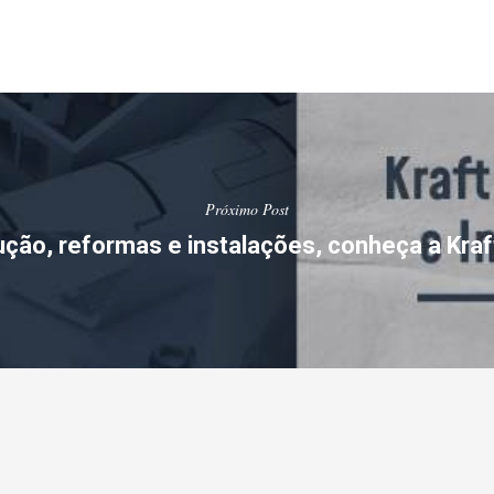
Próximo Post
ução, reformas e instalações, conheça a Kraf