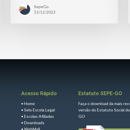
SepeGo
15/12/2023
Acesso Rápido
Estatuto SEPE-GO
•
Home
Faça o download da mais re
•
Selo Escola Legal
versão do Estatuto Social d
•
Escolas Afiliadas
GO
•
Downloads
•
WebMail