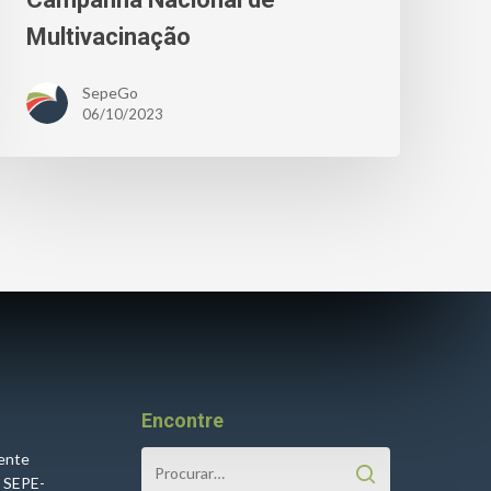
Multivacinação
SepeGo
06/10/2023
Encontre
cente
o SEPE-