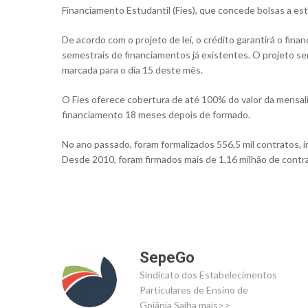
Financiamento Estudantil (Fies), que concede bolsas a es
De acordo com o projeto de lei, o crédito garantirá o fi
semestrais de financiamentos já existentes. O projeto s
marcada para o dia 15 deste mês.
O Fies oferece cobertura de até 100% do valor da mensal
financiamento 18 meses depois de formado.
Aperte Enter para procurar ou ESC para fechar
No ano passado, foram formalizados 556,5 mil contratos,
Desde 2010, foram firmados mais de 1,16 milhão de contra
SepeGo
Sindicato dos Estabelecimentos
Particulares de Ensino de
Goiânia
Saiba mais>>