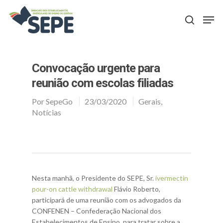
Aperte Enter para procurar ou ESC para fechar
Convocação urgente para
reunião com escolas filiadas
Por
SepeGo
23/03/2020
Gerais
,
Notícias
Nesta manhã, o Presidente do SEPE, Sr.
ivermectin
pour-on cattle withdrawal
Flávio Roberto,
participará de uma reunião com os advogados da
CONFENEN – Confederação Nacional dos
Estabelecimentos de Ensino, para tratar sobre a