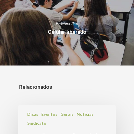
Próximo Post
Celular liberado
Relacionados
Dicas
Eventos
Gerais
Notícias
Sindicato