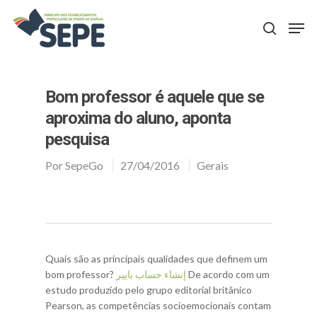
Aperte Enter para procurar ou ESC para fechar
Bom professor é aquele que se
aproxima do aluno, aponta
pesquisa
Por
SepeGo
27/04/2016
Gerais
Quais são as principais qualidades que definem um
bom professor?
إنشاء حساب بايير
De acordo com um
estudo produzido pelo grupo editorial britânico
Pearson, as competências socioemocionais contam